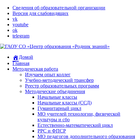
Сведения об образовательной организации
Версия для слабовидящих
vk
youtube
ok
telegram
Домой
Главная
Методическая работа
Изучаем опыт коллег
Учебно-методический трансфер
​Реестр образовательных программ
Методические объединения
Начальные классы
Начальные классы (ССД)
Гуманитарный цикл
МО учителей технологии, физической
культуры и сбо
Естественно-математический цикл
РРС и ФПСР
МО педагогов дополнительного образования