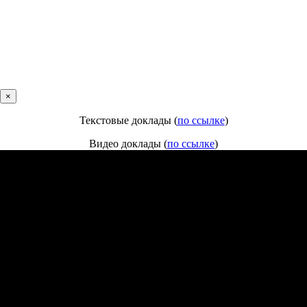
×
Текстовые доклады (
по ссылке
)
Видео доклады (
по ссылке
)