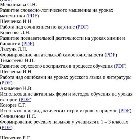
Мельникова С.Н.
Развитие словесно-логического мышления на уроках
математики (
PDF
)
Шевченко И.Н.
Работа над сочинением по картине (
PDF
)
Колесова Л.Н.
Развитие познавательной деятельности на уроках химии и
биологии (
PDF
)
Лысунь Л.Н.
Формирование читательской самостоятельности (
PDF
)
Тимофеева Н.П.
Развитие слухового восприятия в процессе обучения (
PDF
)
Шевченко И.Н.
Работа над ошибками на уроках русского языка и литературы
(
PDF
)
Акименко Н.В.
Использование активных форм и методов обучения на уроках
истории (
PDF
)
Козорез С.Г.
Использование дидактических игр и игровых приемов (
PDF
)
Селиванова Н.С.
Формирование речевых навыков у учащихся в 1 – 3 классах
(
PDF
)
Шевченко Е.Г.