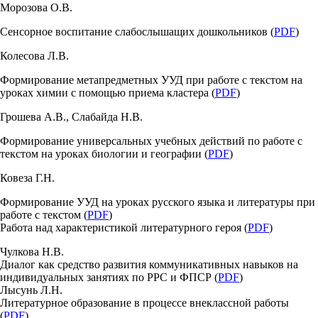
Морозова О.В.
Сенсорное воспитание слабослышащих дошкольников (
PDF
)
Колесова Л.В.
Формирование метапредметных УУД при работе с текстом на
уроках химии с помощью приема кластера (
PDF
)
Грошева А.В., Слабайда Н.В.
Формирование универсальных учебных действий по работе с
текстом на уроках биологии и географии (
PDF
)
Ковеза Г.Н.
Формирование УУД на уроках русского языка и литературы при
работе с текстом (
PDF
)
Работа над характеристикой литературного героя (
PDF
)
Чулкова Н.В.
Диалог как средство развития коммуникативных навыков на
индивидуальных занятиях по РРС и ФПСР (
PDF
)
Лысунь Л.Н.
Литературное образование в процессе внеклассной работы
(
PDF
)