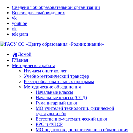
Сведения об образовательной организации
Версия для слабовидящих
vk
youtube
ok
telegram
Домой
Главная
Методическая работа
Изучаем опыт коллег
Учебно-методический трансфер
​Реестр образовательных программ
Методические объединения
Начальные классы
Начальные классы (ССД)
Гуманитарный цикл
МО учителей технологии, физической
культуры и сбо
Естественно-математический цикл
РРС и ФПСР
МО педагогов дополнительного образования