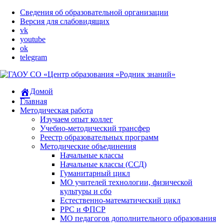
Сведения об образовательной организации
Версия для слабовидящих
vk
youtube
ok
telegram
Домой
Главная
Методическая работа
Изучаем опыт коллег
Учебно-методический трансфер
​Реестр образовательных программ
Методические объединения
Начальные классы
Начальные классы (ССД)
Гуманитарный цикл
МО учителей технологии, физической
культуры и сбо
Естественно-математический цикл
РРС и ФПСР
МО педагогов дополнительного образования